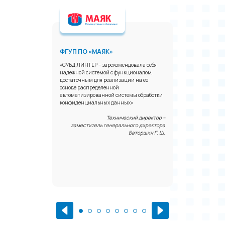
ФГУП ПО «МАЯК»
ЗАО «И
»
«СУБД ЛИНТЕР – зарекомендовала себя
«Мы испо
надежной системой с функционалом,
управлен
ровали
достаточным для реализации на ее
оборудов
в
основе распределенной
контроля.
автоматизированной системы обработки
надёжной 
ционно-
конфиденциальных данных»
измерите
пы были
времени
ки,
Технический директор –
заместитель генерального директора
Ген
Баторшин Г. Ш.
ерального
структора
«Премьер»
ильев А. В.