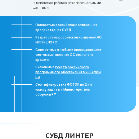
• в системах, работающих с персональными
данными
Полностью российская реляционная
проприетарная СУБД
Разработана российской компанией
АО
НПП РЕЛЭКС
Совместима с любыми операционными
системами, включая ОС реального
времени
Включена в
Реестр российского
программного обеспечения Минцифры
РФ
Сертифицирована ФСТЭК по 2 и 4
классу защиты и Министерством
обороны РФ
СУБД ЛИНТЕР