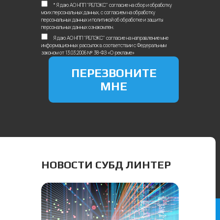
* Я даю АО НПП "РЕЛЭКС"
согласие на сбор и обработку
моих персональных данных
, с
согласием на обработку
персональных данных
и
политикой об обработке и защиты
персональных данных
ознакомлен.
Я даю АО НПП "РЕЛЭКС" согласие на направление мне
информационных рассылок в соответствии с Федеральным
законом от 13.03.2006 № 38-ФЗ «О рекламе»
ПЕРЕЗВОНИТЕ
МНЕ
НОВОСТИ СУБД ЛИНТЕР