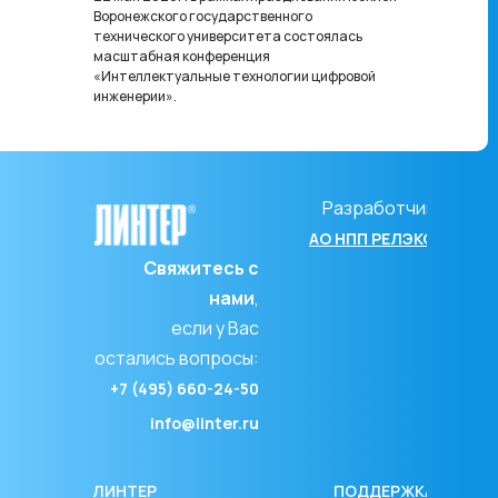
Воронежского государственного
технического университета состоялась
масштабная конференция
«Интеллектуальные технологии цифровой
инженерии».
Разработчик
АО НПП РЕЛЭКС
Свяжитесь с
нами
,
если у Вас
остались вопросы:
+7 (495) 660-24-50
info@linter.ru
ЛИНТЕР
ПОДДЕРЖКА