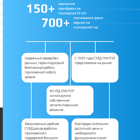
150+
компаний
приобрели за
последние 10 лет
700+
скачивания демо-
версии за
последний год
Надежный сервер баз
С 1990 года СУБД ЛИНТЕР
данных, гарантирующий
представлена на рынке
безотказную работу
приложений любого
уровня
В СУБД ЛИНТЕР
используются
собственные
запатентованные
решения
Максимально удобная
Благодаря сочетанию
СУБД для разработки
доступной цены и
приложений с
необходимого
поддержкой большого
функционала станет