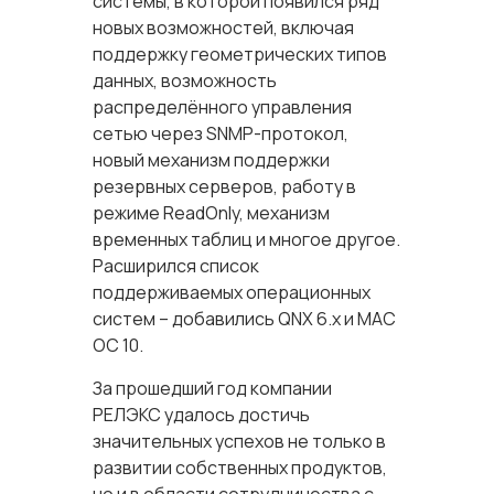
системы, в которой появился ряд
новых возможностей, включая
поддержку геометрических типов
данных, возможность
распределённого управления
сетью через SNMP-протокол,
новый механизм поддержки
резервных серверов, работу в
режиме ReadOnly, механизм
временных таблиц и многое другое.
Расширился список
поддерживаемых операционных
систем – добавились QNX 6.x и MAC
OC 10.
За прошедший год компании
РЕЛЭКС удалось достичь
значительных успехов не только в
развитии собственных продуктов,