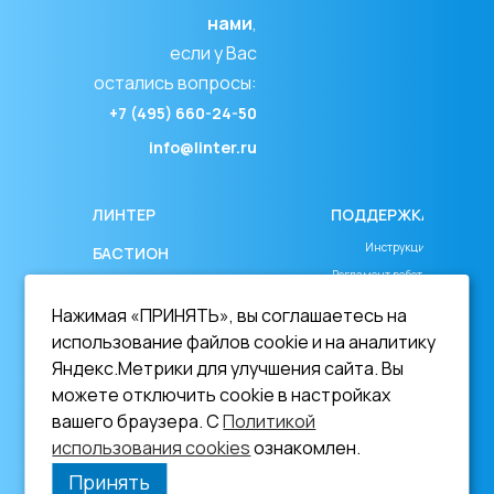
нами
,
если у Вас
остались вопросы:
+7 (495) 660-24-50
info@linter.ru
ЛИНТЕР
ПОДДЕРЖКА
Инструкция
БАСТИОН
Регламент работы
СКАЧАТЬ ДЕМО
Соглашение об уровне сервиса
Нажимая «ПРИНЯТЬ», вы соглашаетесь на
ДОКУМЕНТАЦИЯ
Лицензионное соглашение
использование файлов cookie и на аналитику
_________________
On-line документация
Яндекс.Метрики для улучшения сайта. Вы
можете отключить cookie в настройках
Документация в
Политика в области ПДн
вашего браузера. С
Политикой
формате PDF
Согласие на обработку ПДн
использования cookies
ознакомлен.
ОБУЧЕНИЕ
Политика использования cookies
Принять
НОВОСТИ