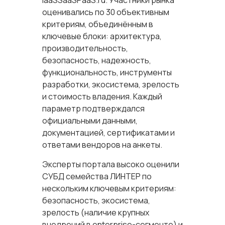
IaaSSaaSPaaS.ru. Участники рынка
оценивались по 30 объективным
критериям, объединённым в
ключевые блоки: архитектура,
производительность,
безопасность, надежность,
функциональность, инструменты
разработки, экосистема, зрелость
и стоимость владения. Каждый
параметр подтверждался
официальными данными,
документацией, сертификатами и
ответами вендоров на анкеты.
Эксперты портала высоко оценили
СУБД семейства ЛИНТЕР по
нескольким ключевым критериям:
безопасность, экосистема,
зрелость (наличие крупных
внедрений в enterprise-сегменте) и