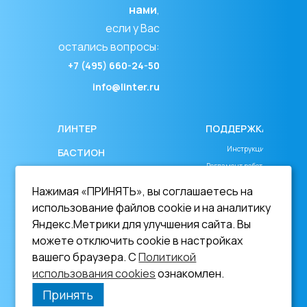
нами
,
если у Вас
остались вопросы:
+7 (495) 660-24-50
info@linter.ru
ЛИНТЕР
ПОДДЕРЖКА
Инструкция
БАСТИОН
Регламент работы
СКАЧАТЬ ДЕМО
Соглашение об уровне сервиса
Нажимая «ПРИНЯТЬ», вы соглашаетесь на
ДОКУМЕНТАЦИЯ
Лицензионное соглашение
использование файлов cookie и на аналитику
_________________
On-line документация
Яндекс.Метрики для улучшения сайта. Вы
можете отключить cookie в настройках
Документация в
Политика в области ПДн
вашего браузера. С
Политикой
формате PDF
Согласие на обработку ПДн
использования cookies
ознакомлен.
ОБУЧЕНИЕ
Политика использования cookies
Принять
НОВОСТИ