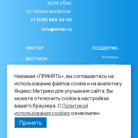
если у Вас
остались вопросы:
+7 (495) 660-24-50
info@linter.ru
ЛИНТЕР
ПОДДЕРЖКА
Инструкция
БАСТИОН
Регламент работы
СКАЧАТЬ ДЕМО
Соглашение об уровне сервиса
Нажимая «ПРИНЯТЬ», вы соглашаетесь на
ДОКУМЕНТАЦИЯ
Лицензионное соглашение
использование файлов cookie и на аналитику
_________________
On-line документация
Яндекс.Метрики для улучшения сайта. Вы
можете отключить cookie в настройках
Документация в
Политика в области ПДн
вашего браузера. С
Политикой
формате PDF
Согласие на обработку ПДн
использования cookies
ознакомлен.
ОБУЧЕНИЕ
Политика использования cookies
Принять
НОВОСТИ