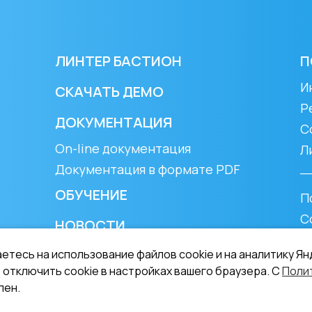
ЛИНТЕР БАСТИОН
П
И
СКАЧАТЬ ДЕМО
Р
ДОКУМЕНТАЦИЯ
С
On-line документация
Л
Документация в формате PDF
_
ОБУЧЕНИЕ
П
С
НОВОСТИ
П
етесь на использование файлов cookie и на аналитику Я
 отключить cookie в настройках вашего браузера. С
Поли
лен.