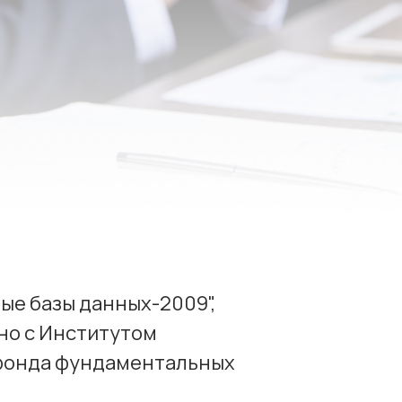
ые базы данных-2009",
но с Институтом
 фонда фундаментальных