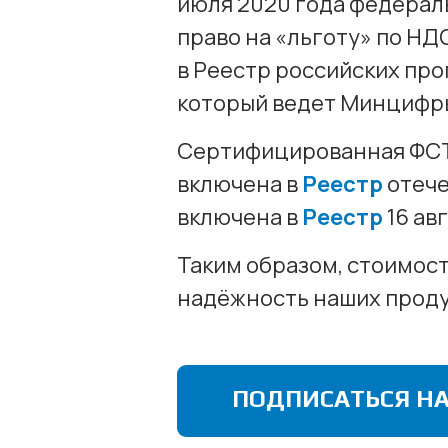
июля 2020 года федераль
право на «льготу» по Н
в Реестр российских пр
который ведет Минцифр
Сертифицированная ФСТ
включена в
Реестр
отече
включена в
Реестр
16 авг
Таким образом, стоимос
надёжность наших проду
ПОДПИСАТЬСЯ НА