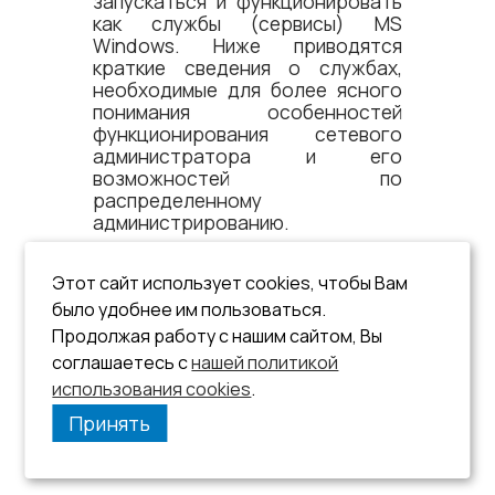
запускаться и функционировать
как службы (сервисы) MS
Windows. Ниже приводятся
краткие сведения о службах,
необходимые для более ясного
понимания особенностей
функционирования сетевого
администратора и его
возможностей по
распределенному
администрированию.
Документ предназначен для
Этот сайт использует cookies, чтобы Вам
СУБД ЛИНТЕР БАСТИОН 6.0
сборка 20.7, далее по тексту
было удобнее им пользоваться.
СУБД ЛИНТЕР
.
Продолжая работу с нашим сайтом, Вы
соглашаетесь с
нашей политикой
использования cookies
.
Принять