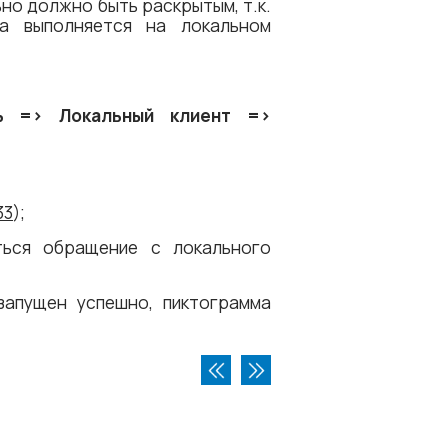
но должно быть раскрытым, т.к.
да выполняется на локальном
ь =​> Локальный клиент =​>
33
);
ться обращение с локального
запущен успешно, пиктограмма