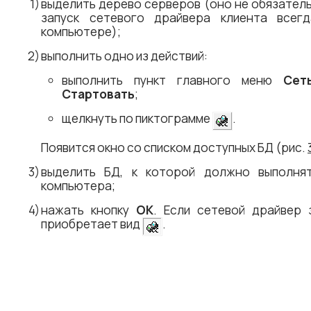
выделить дерево серверов (оно не обязатель
запуск сетевого драйвера клиента всег
компьютере);
выполнить одно из действий:
выполнить пункт главного меню
Сет
Стартовать
;
щелкнуть по пиктограмме
.
Появится окно со списком доступных БД (рис.
выделить БД, к которой должно выполня
компьютера;
нажать кнопку
OK
. Если сетевой драйвер 
приобретает вид
.