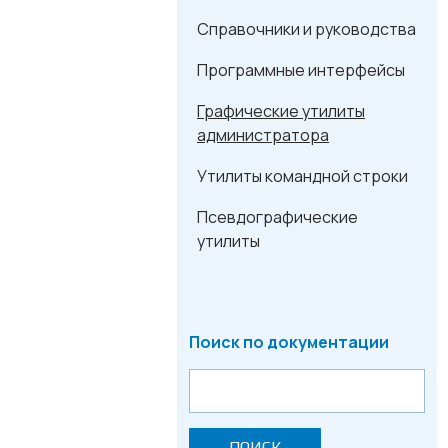
Справочники и руководства
Программные интерфейсы
Графические утилиты
администратора
Утилиты командной строки
Псевдографические
утилиты
Поиск по документации
ПОИСК