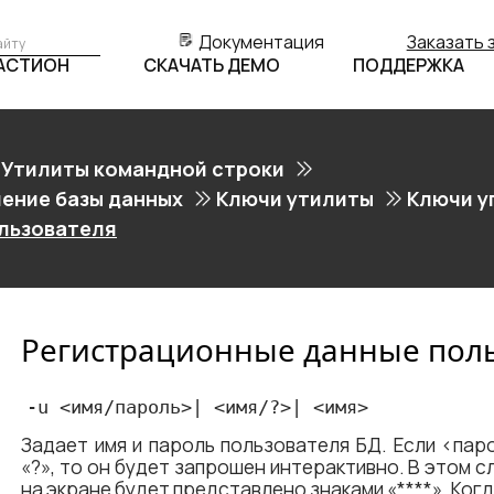
Документация
Заказать 
БАСТИОН
СКАЧАТЬ ДЕМО
ПОДДЕРЖКА
Утилиты командной строки
ение базы данных
Ключи утилиты
Ключи у
льзователя
Регистрационные данные пол
-u <​имя/пароль​>| <​имя/?​>| <​имя​>
Задает имя и пароль пользователя БД. Если <​пар
«?», то он будет запрошен интерактивно. В этом 
на экране будет представлено знаками «****». Когда