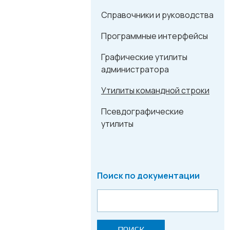
Справочники и руководства
Программные интерфейсы
Графические утилиты
администратора
Утилиты командной строки
Псевдографические
утилиты
Поиск по документации
ПОИСК