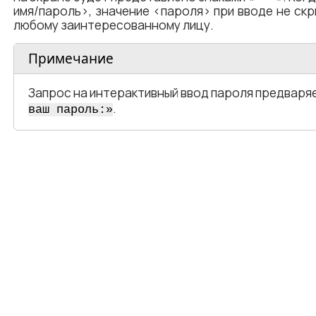
имя/пароль​>, значение <​пароля​> при вводе не с
любому заинтересованному лицу.
Примечание
Запрос на интерактивный ввод пароля предваря
.
ваш пароль:»