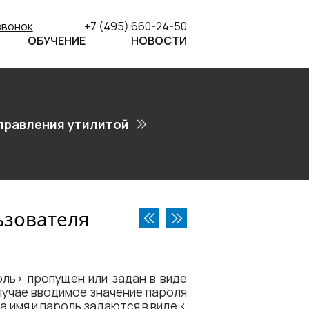
звонок
+7 (495) 660-24-50
ОБУЧЕНИЕ
НОВОСТИ
правления утилитой
ьзователя
оль​> пропущен или задан в виде
случае вводимое значение пароля
 имя и пароль задаются в виде <​