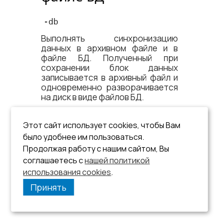
-db
Выполнять синхронизацию
данных в архивном файле и в
файле БД. Полученный при
сохранении блок данных
записывается в архивный файл и
одновременно разворачивается
на диск в виде файлов БД.
Ключ используется при полном
сохранении БД, фактически
Этот сайт использует cookies, чтобы Вам
эквивалентен совместному
было удобнее им пользоваться.
использованию режимов
Продолжая работу с нашим сайтом, Вы
сохранения (команда
) и
s
соглашаетесь с
нашей политикой
восстановления (команда
) БД.
r
использования cookies
.
Принять