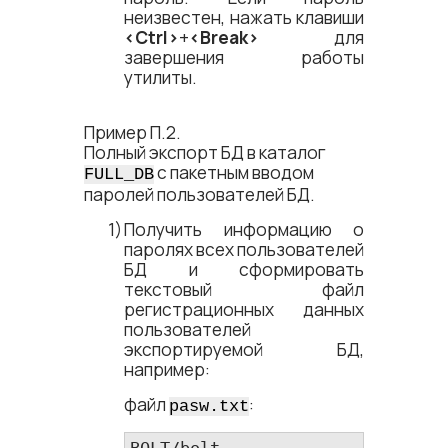
неизвестен, нажать клавиши
<​Ctrl​>
+
<​Break​>
для
завершения работы
утилиты.
Пример П.2.
Полный экспорт БД в каталог
с пакетным вводом
FULL_DB
паролей пользователей БД.
Получить информацию о
паролях всех пользователей
БД и сформировать
текстовый файл
регистрационных данных
пользователей
экспортируемой БД,
например:
файл
:
pasw.txt
BOLT/bolt
