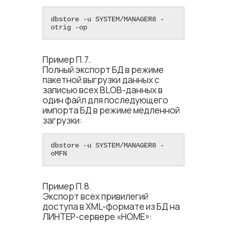
dbstore -u SYSTEM/MANAGER8 -
otrig -op
Пример П.7.
Полный экспорт БД в режиме
пакетной выгрузки данных с
записью всех BLOB-данных в
один файл для последующего
импорта БД в режиме медленной
загрузки:
dbstore -u SYSTEM/MANAGER8 -
oMFN
Пример П.8.
Экспорт всех привилегий
доступа в XML-формате из БД на
ЛИНТЕР-сервере «HOME»: