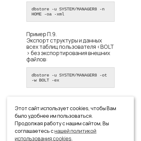
dbstore -u SYSTEM/MANAGER8 -n 
HOME -oa -xml
Пример П.9.
Экспорт структуры и данных
всех таблиц пользователя <​BOLT​
> без экспортирования внешних
файлов:
dbstore -u SYSTEM/MANAGER8 -ot 
-w BOLT -ex
Примечание
Этот сайт использует cookies, чтобы Вам
было удобнее им пользоваться.
Внешние файлы, если они
Продолжая работу с нашим сайтом, Вы
есть в таблице, не
соглашаетесь с
нашей политикой
экспортируются.
использования cookies
.