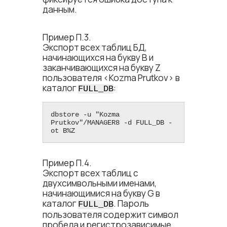
данным.
Пример П.3.
Экспорт всех таблиц БД,
начинающихся на букву B и
заканчивающихся на букву Z
пользователя <​Kozma Prutkov​> в
каталог
:
FULL_DB
dbstore -u "Kozma 
Prutkov"/MANAGER8 -d FULL_DB -
ot B%Z
Пример П.4.
Экспорт всех таблиц с
двухсимвольными именами,
начинающимися на букву G в
каталог
. Пароль
FULL_DB
пользователя содержит символ
пробела и регистрозависимые