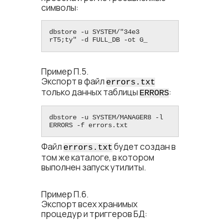
символы:
dbstore -u SYSTEM/"34e3 
rT5;ty" -d FULL_DB -ot G_
Пример П.5.
Экспорт в файл
errors.txt
только данных таблицы
:
ERRORS
dbstore -u SYSTEM/MANAGER8 -l 
ERRORS -f errors.txt
Файл
будет создан в
errors.txt
том же каталоге, в котором
выполнен запуск утилиты.
Пример П.6.
Экспорт всех хранимых
процедур и триггеров БД: