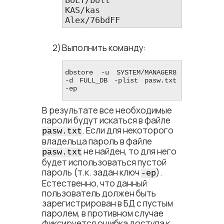
KAS/kas

Alex/76bdFF
Выполнить команду:
dbstore -u SYSTEM/MANAGER8 
-d FULL_DB -plist pasw.txt 
-ep
В результате все необходимые
пароли будут искаться в файле
. Если для некоторого
pasw.txt
владельца пароль в файле
не найден, то для него
pasw.txt
будет использоваться пустой
пароль (т.к. задан ключ
).
-ep
Естественно, что данный
пользователь должен быть
зарегистрирован в БД с пустым
паролем, в противном случае
фиксируется ошибка доступа к