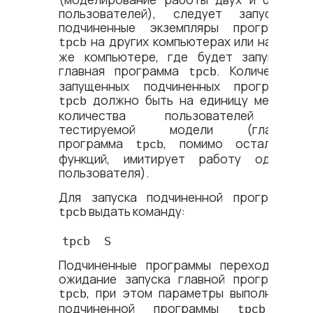
пользователей), следует запустить
подчиненные экземпляры программы
на других компьютерах или на том
tpcb
же компьютере, где будет запущена
главная программа
. Количество
tpcb
запущенных подчиненных программа
должно быть на единицу меньше
tpcb
количества пользователей в
тестируемой модели (главная
программа
, помимо остальных
tpcb
функций, имитирует работу одного
пользователя).
Для запуска подчиненной программы
выдать команду:
tpcb
tpcb  S
Подчиненные программы переходит в
ожидание запуска главной программы
, при этом параметры выполнения
tpcb
подчиненной программы
не
tpcb