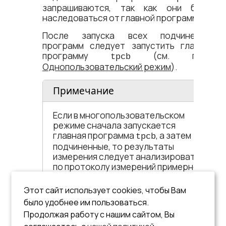
запрашиваются, так как они будут
наследоваться от главной программы.
После запуска всех подчиненных
программ следует запустить главную
программу
(см. пункт
tpcb
Однопользовательский режим
).
Примечание
Если в многопользовательском
режиме сначала запускается
главная программа
, а затем
tpcb
подчиненные, то результаты
измерения следует анализировать
по протоколу измерений примерно
через 15 мин. после запуска
последнего экземпляра
Этот сайт использует cookies, чтобы Вам
подчиненной программы
(то
tpcb
было удобнее им пользоваться.
есть когда установится
Продолжая работу с нашим сайтом, Вы
стабильное функционирование