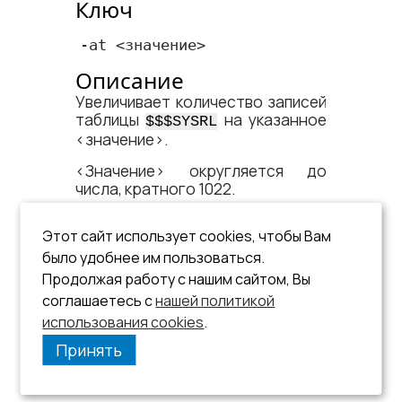
Ключ
-at <​значение​>
Описание
Увеличивает количество записей
таблицы
на указанное
$$$SYSRL
<​значение​>.
<​Значение​> округляется до
числа, кратного 1022.
Пример.
Этот сайт использует cookies, чтобы Вам
было удобнее им пользоваться.
testdb -at 100
Продолжая работу с нашим сайтом, Вы
соглашаетесь с
нашей политикой
Количество записей таблицы
увеличится на 1022.
использования cookies
.
Принять