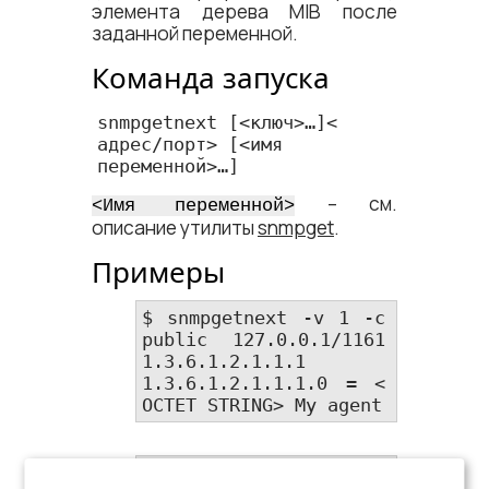
элемента дерева MIB после
заданной переменной.
Команда запуска
snmpgetnext [<​ключ​>…]<​
адрес/порт​> [<​имя 
переменной​>…]
– см.
<​Имя переменной​>
описание утилиты
snmpget
.
Примеры
$ snmpgetnext -v 1 -c 
public 127.0.0.1/1161 
1.3.6.1.2.1.1.1

1.3.6.1.2.1.1.1.0 = <​
OCTET STRING​> My agent
$ snmpgetnext -v 1 -c 