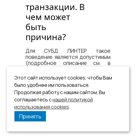
транзакции. В
чем может
быть
причина?
Для СУБД ЛИНТЕР такое
поведение является допустимым
(подробное описание см. в
документе
«Архитектура СУБД»
,
пункт
«Пессимистичный режим»
).
Этот сайт использует cookies, чтобы Вам
было удобнее им пользоваться.
Продолжая работу с нашим сайтом, Вы
соглашаетесь с
нашей политикой
использования cookies
.
Принять