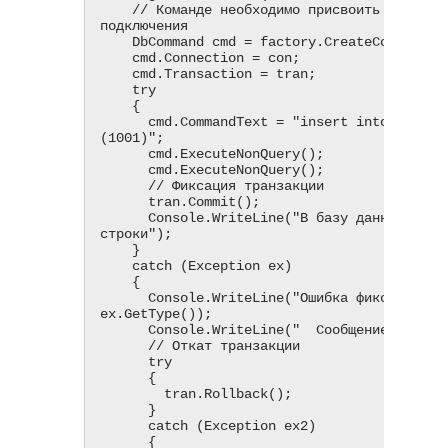
    // Команде необходимо присвоить объекты транзакции и 
подключения

    DbCommand cmd = factory.CreateCommand();

    cmd.Connection = con;

    cmd.Transaction = tran;

    try

    {

      cmd.CommandText = "insert into auto (personid) values 
(1001)";

      cmd.ExecuteNonQuery();

      cmd.ExecuteNonQuery();

      // Фиксация транзакции

      tran.Commit();

      Console.WriteLine("В базу данных записаны две 
строки");

    }

    catch (Exception ex)

    {

      Console.WriteLine("Ошибка фиксации транзакции: {0}", 
ex.GetType());

      Console.WriteLine("  Сообщение: {0}", ex.Message);

      // Откат транзакции

      try

      {

        tran.Rollback();

      }

      catch (Exception ex2)

      {
