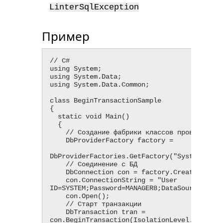
СУБ
LinterSqlException
рав
Пример
// C#

using System;

using System.Data;

using System.Data.Common;

class BeginTransactionSample

{

  static void Main()

  {

    // Создание фабрики классов провайдера

    DbProviderFactory factory =

DbProviderFactories.GetFactory("System.Data.
    // Соединение с БД

    DbConnection con = factory.CreateConnection();

    con.ConnectionString = "User 
ID=SYSTEM;Password=MANAGER8;DataSource=LOCAL
    con.Open();

    // Старт транзакции

    DbTransaction tran = 
con.BeginTransaction(IsolationLevel.ReadComm