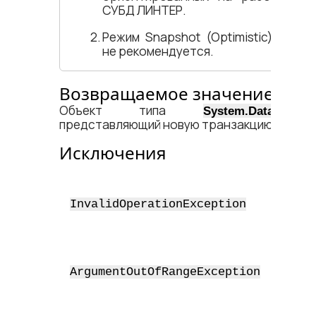
СУБД ЛИНТЕР
.
Режим Snapshot (Optimistic) уста
не рекомендуется.
Возвращаемое значение
Объект типа
System.Data.Commo
представляющий новую транзакцию.
Исключения
Сое
отк
пре
InvalidOperationException
тра
зак
Уро
тра
ArgumentOutOfRangeException
под
Код