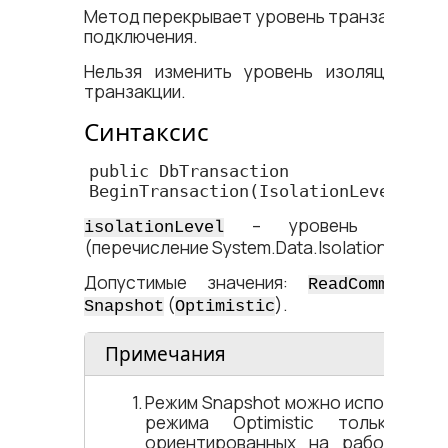
Метод перекрывает уровень транзакций, з
подключения.
Нельзя изменить уровень изоляции в х
транзакции.
Синтаксис
public DbTransaction 
BeginTransaction(IsolationLevel iso
– уровень изоляци
isolationLevel
(перечисление System.Data.IsolationLevel)
Допустимые значения:
ReadCommitted
(
).
Snapshot
Optimistic
Примечания
Режим Snapshot можно использоват
режима Optimistic только в 
ориентированных на работу иск