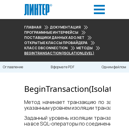
ГЛАВНАЯ
ДОКУМЕНТАЦИЯ
ПРОГРАММНЫЕ ИНТЕРФЕЙСЫ
ПОСТАВЩИКИ ДАННЫХ ADO.NET
ОТКРЫТЫЕ КЛАССЫ ПРОВАЙДЕРА
КЛАСС DBCONNECTION
МЕТОДЫ
BEGINTRANSACTION(ISOLATIONLEVEL)
Оглавление
В формате PDF
Одним файлом
BeginTransaction(IsolationL
Метод начинает транзакцию по заданно
указанным уровнем изоляции транзакции.
Заданный уровень изоляции транзакций р
на все SQL-операторы по соединению.