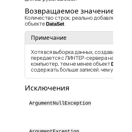
Возвращаемое значение
Количество строк, реально добавленных и
объекте
.
DataSet
Примечание
Хотя вся выборка данных, создаваемая 
передается с ЛИНТЕР-сервера на клиент
компьютер, тем не менее объект
DataSet
содержать больше записей, чем указано 
Исключения
Параме
содерж
ArgumentNullException
значен
Значе
startR
парам
ArgumentException