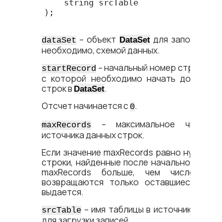
    string srcTable

);

– объект
для заполнения 
DataSet
dataSet
необходимо, схемой данных.
– начальный номер строки в и
startRecord
с которой необходимо начать добавлен
строк в
.
DataSet
Отсчет начинается с
.
0
– максимальное число и
maxRecords
источника данных строк.
Если значение maxRecords равно нулю, то
строки, найденные после начальной строк
maxRecords больше, чем число оста
возвращаются только оставшиеся стро
выдается.
– имя таблицы в источнике данн
srcTable
для загрузки записей.