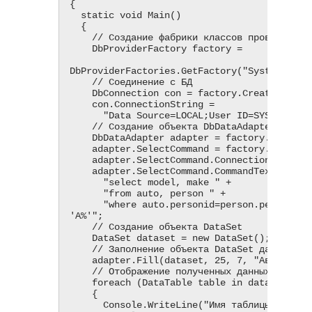
{

  static void Main()

  {

    // Создание фабрики классов провайдера

    DbProviderFactory factory =

DbProviderFactories.GetFactory("System.Data.
    // Соединение с БД

    DbConnection con = factory.CreateConnection();

    con.ConnectionString =

      "Data Source=LOCAL;User ID=SYSTEM;Password=MANAGER8";

    // Создание объекта DbDataAdapter

    DbDataAdapter adapter = factory.CreateDataAdapter();

    adapter.SelectCommand = factory.CreateCommand();

    adapter.SelectCommand.Connection = con;

    adapter.SelectCommand.CommandText =

      "select model, make " +

      "from auto, person " +

      "where auto.personid=person.personid and name like 
'A%'";

    // Создание объекта DataSet

    DataSet dataset = new DataSet();

    // Заполнение объекта DataSet данными из таблицы БД

    adapter.Fill(dataset, 25, 7, "Автомобили");

    // Отображение полученных данных

    foreach (DataTable table in dataset.Tables)

    {

      Console.WriteLine("Имя таблицы: " + table.TableName);
