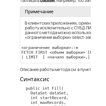
таблицы в
, например, 100 записей, н
DataSet
Примечание
В клиентских приложениях, ориентирова
работу исключительно с
СУБД ЛИНТЕР
, 
данного метода можно использовать ко
«ограничение выборки» select-запроса:
<​ограничение выборки​>::=

FETCH FIRST <​объем выборки​> [PERCEN
| LIMIT  [ <​начало выборки​>,] <​коли
Описание работы метода см. в пункте
Fill(D
Синтаксис
  public int Fill(

    DataSet dataSet,

    int startRecord,

    int maxRecords,
