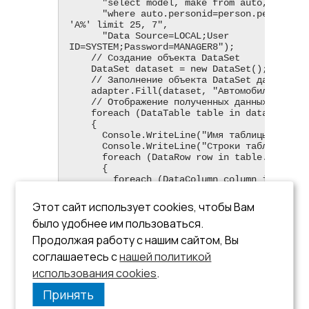
      "select model, make from auto, person " +

      "where auto.personid=person.personid and name like 
'A%' limit 25, 7",

      "Data Source=LOCAL;User 
ID=SYSTEM;Password=MANAGER8");

    // Создание объекта DataSet

    DataSet dataset = new DataSet();

    // Заполнение объекта DataSet данными из таблицы БД

    adapter.Fill(dataset, "Автомобили");

    // Отображение полученных данных

    foreach (DataTable table in dataset.Tables)

    {

      Console.WriteLine("Имя таблицы: " + table.TableName);

      Console.WriteLine("Строки таблицы:");

      foreach (DataRow row in table.Rows)

      {

        foreach (DataColumn column in table.Columns)

        {

          Console.Write("{0} | ", row[column.ColumnName]);

Этот сайт использует cookies, чтобы Вам
        }

было удобнее им пользоваться.
        Console.WriteLine();

      }

Продолжая работу с нашим сайтом, Вы
    }

соглашаетесь с
нашей политикой
  }

}
использования cookies
.
Принять