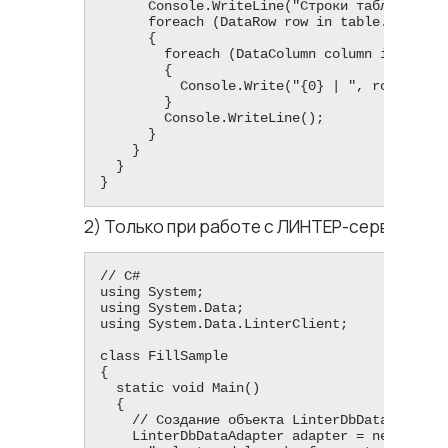
      Console.WriteLine("Строки таблицы:");

      foreach (DataRow row in table.Rows)

      {

        foreach (DataColumn column in table.Columns)

        {

          Console.Write("{0} | ", row[column.ColumnName]);

        }

        Console.WriteLine();

      }

    }

  }

}
2) Только при работе с ЛИНТЕР-сервером.
// C#

using System;

using System.Data;

using System.Data.LinterClient;

class FillSample

{

  static void Main()

  {

    // Создание объекта LinterDbDataAdapter

    LinterDbDataAdapter adapter = new LinterDbDataAdapter(
