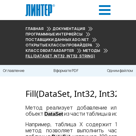
ГЛАВНАЯ
ДОКУМЕНТАЦИЯ
ПРОГРАММНЫЕ ИНТЕРФЕЙСЫ
ПОСТАВЩИКИ ДАННЫХ ADO.NET
ОТКРЫТЫЕ КЛАССЫ ПРОВАЙДЕРА
КЛАСС DBDATAADAPTER
МЕТОДЫ
FILL(DATASET, INT32, INT32, STRING)
Оглавление
В формате PDF
Одним файлом
Fill(DataSet, Int32, Int32, Str
Метод реализует добавление или обно
объект
из части таблицы в источник
DataSet
Например, таблица X содержит 1 млн. 
метод позволяет выполнить частичную