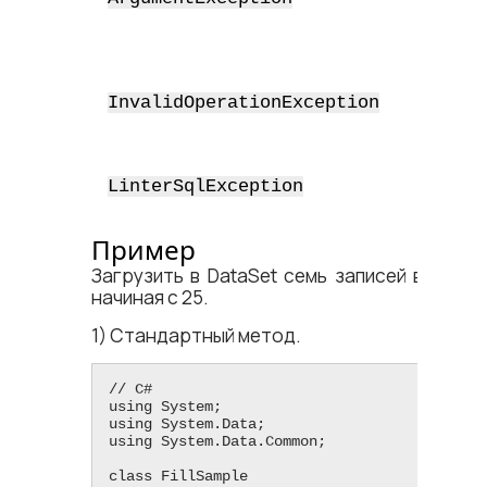
maxRe
0.
Свойс
Selec
InvalidOperationException
иници
Код з
СУБД 
LinterSqlException
равен
Пример
Загрузить в DataSet семь записей выборки
начиная с 25.
1) Стандартный метод.
// C#

using System;

using System.Data;

using System.Data.Common;

class FillSample
