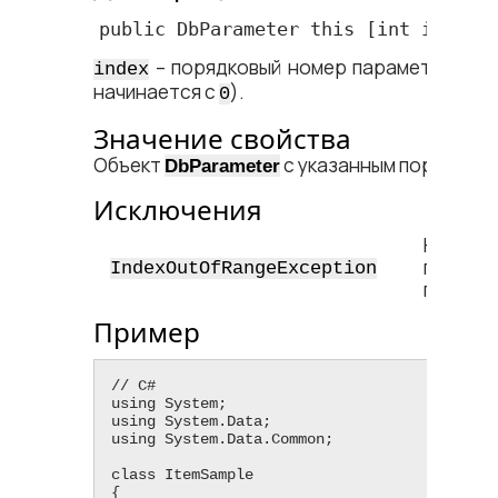
public DbParameter this [int index]
– порядковый номер параметра в ко
index
начинается с
).
0
Значение свойства
Объект
с указанным порядков
DbParameter
Исключения
Неправ
порядк
IndexOutOfRangeException
параме
Пример
// C#

using System;

using System.Data;

using System.Data.Common;

class ItemSample

{
