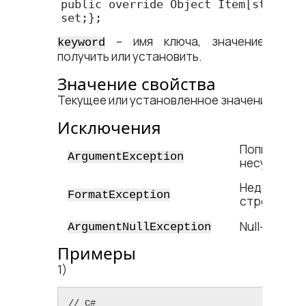
public override Object Item[string k
set;};
– имя ключа, значение котор
keyword
получить или установить.
Значение свойства
Текущее или установленное значение запр
Исключения
Попытка до
ArgumentException
несуществ
Недопустим
FormatException
строке под
Null-значен
ArgumentNullException
Примеры
1)
// C#
