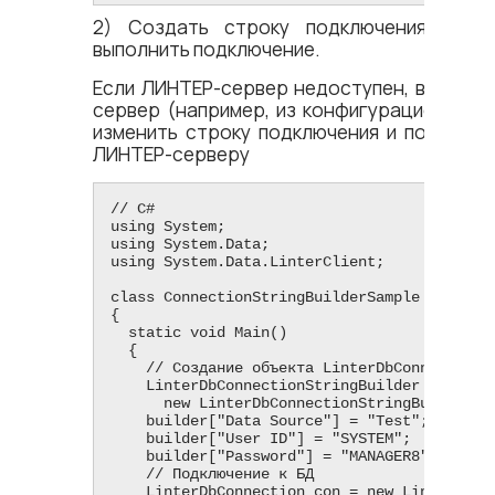
2) Создать строку подключения к ЛИ
выполнить подключение.
Если ЛИНТЕР-сервер недоступен, выбрать
сервер (например, из конфигурационного
изменить строку подключения и подсоеди
ЛИНТЕР-серверу
// C#

using System;

using System.Data;

using System.Data.LinterClient;

class ConnectionStringBuilderSample

{

  static void Main()

  {

    // Создание объекта LinterDbConnectionStringBuilder

    LinterDbConnectionStringBuilder builder =

      new LinterDbConnectionStringBuilder();

    builder["Data Source"] = "Test";

    builder["User ID"] = "SYSTEM";

    builder["Password"] = "MANAGER8";

    // Подключение к БД

    LinterDbConnection con = new LinterDbConnection();
