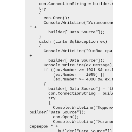
    con.ConnectionString = builder.ConnectionString;

    try

    {

      con.Open();

      Console.WriteLine("Установлено соединение с сервером 
" +

        builder["Data Source"]);

    }

    catch (LinterSqlException ex)

    {

      Console.WriteLine("Ошибка при подключении к серверу " 
+

        builder["Data Source"]);

      Console.WriteLine(ex.Message);

      if ((ex.Number ​>= 1001 && ex.Number <​= 1004) ||

          (ex.Number == 1069) ||

          (ex.Number ​>= 4000 && ex.Number <​= 4999))

      {

        builder["Data Source"] = "LOCAL";

        con.ConnectionString = builder.ConnectionString;

        try

        {

          Console.WriteLine("Подключение к серверу " + 
builder["Data Source"]);

          con.Open();

          Console.WriteLine("Установлено соединение с 
сервером " +

            builder["Data Source"]);
