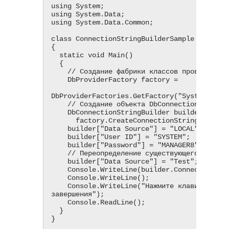
using System;

using System.Data;

using System.Data.Common;

class ConnectionStringBuilderSample

{

  static void Main()

  {

    // Создание фабрики классов провайдера

    DbProviderFactory factory =

DbProviderFactories.GetFactory("System.Data.
    // Создание объекта DbConnectionStringBuilder

    DbConnectionStringBuilder builder =

      factory.CreateConnectionStringBuilder();

    builder["Data Source"] = "LOCAL";

    builder["User ID"] = "SYSTEM";

    builder["Password"] = "MANAGER8";

    // Переопределение существующего значения Data Source

    builder["Data Source"] = "Test";

    Console.WriteLine(builder.ConnectionString);

    Console.WriteLine();

    Console.WriteLine("Нажмите клавишу Ввод для 
завершения");

    Console.ReadLine();

  }

}