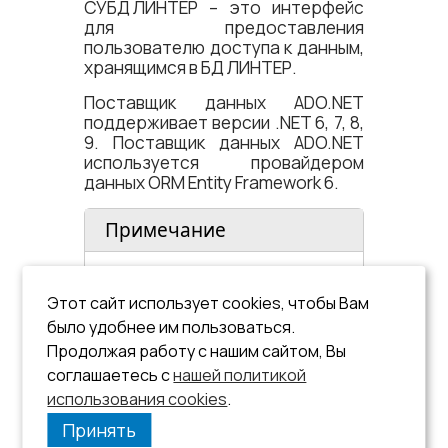
СУБД ЛИНТЕР
– это интерфейс
для предоставления
пользователю доступа к данным,
хранящимся в БД ЛИНТЕР.
Поставщик данных ADO.NET
поддерживает версии .NET 6, 7, 8,
9. Поставщик данных ADO.NET
используется провайдером
данных ORM Entity Framework 6.
Примечание
Если необходимая версия
.NET отсутствует в перечне
Этот сайт использует cookies, чтобы Вам
поддерживаемых версий,
было удобнее им пользоваться.
следует обратиться в
Продолжая работу с нашим сайтом, Вы
раздел
Поддержка
на сайте
соглашаетесь с
нашей политикой
ЛИНТЕР.
использования cookies
.
Принять