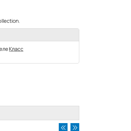
lection.
деле
Класс