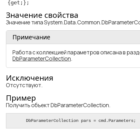
{get;};
Значение свойства
Значение типа System.Data.Common.DbParameterCol
Примечание
Работа с коллекцией параметров описана в раз
DbParameterCollection
.
Исключения
Отсутствуют.
Пример
Получить объект DbParameterCollection.
      DbParameterCollection pars = cmd.Parameters;