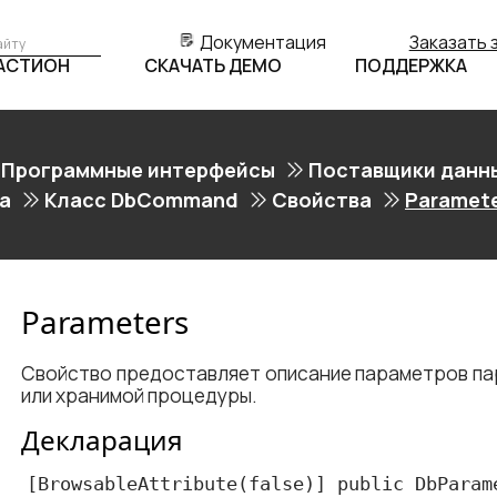
Документация
Заказать 
БАСТИОН
СКАЧАТЬ ДЕМО
ПОДДЕРЖКА
Программные интерфейсы
Поставщики данн
а
Класс DbCommand
Свойства
Paramet
Parameters
Свойство предоставляет описание параметров п
или хранимой процедуры.
Декларация
[BrowsableAttribute(false)] public DbParame