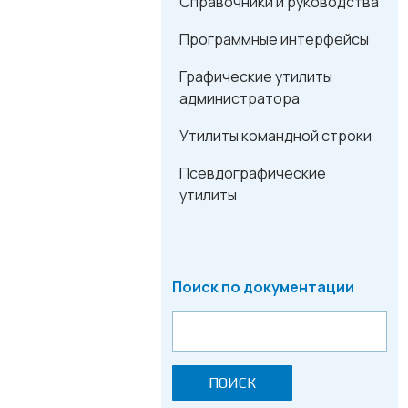
Справочники и руководства
Программные интерфейсы
Графические утилиты
администратора
Утилиты командной строки
Псевдографические
утилиты
Поиск по документации
ПОИСК