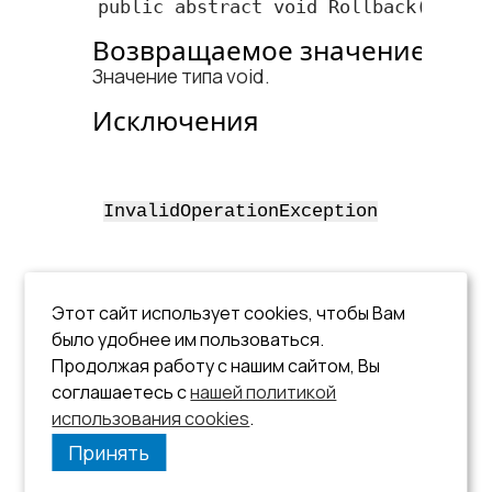
public abstract void Rollback();
Возвращаемое значение
Значение типа void.
Исключения
Транза
заверш
(подтв
InvalidOperationException
отмене
соедин
закрыт
Код за
Этот сайт использует cookies, чтобы Вам
СУБД 
LinterSqlException
было удобнее им пользоваться.
равен
Продолжая работу с нашим сайтом, Вы
Пример
соглашаетесь с
нашей политикой
использования cookies
См. пример в методе
.
Commit
.
Принять