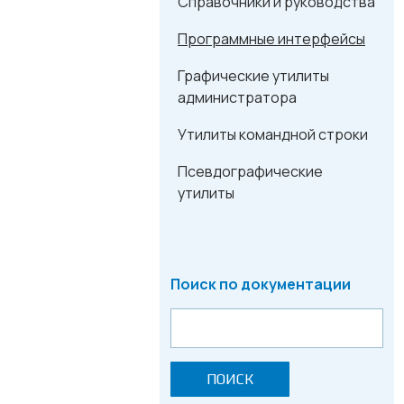
Справочники и руководства
Программные интерфейсы
Графические утилиты
администратора
Утилиты командной строки
Псевдографические
утилиты
Поиск по документации
ПОИСК