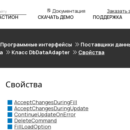
Документация
Заказать 
БАСТИОН
СКАЧАТЬ ДЕМО
ПОДДЕРЖКА
Программные интерфейсы
Поставщики данн
а
Класс DbDataAdapter
Свойства
Свойства
AcceptChangesDuringFill
AcceptChangesDuringUpdate
ContinueUpdateOnError
DeleteCommand
FillLoadOption