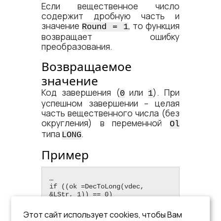
Если вещественное число
содержит дробную часть и
значение
, то функция
Round = 1
возвращает ошибку
преобразования.
Возвращаемое
значение
Код завершения (
или
). При
0
1
успешном завершении – целая
часть вещественного числа (без
округления) в переменной
Ol
типа
.
LONG
Пример
…

if ((ok =DecToLong(vdec, 
&LStr, 1)) == 0)

{   /* Ошибка преобразования с 
округлением*/

Этот сайт использует cookies, чтобы Вам
  printf('\n Ошибка:  