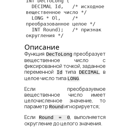
INT DecToLong (

  DECIMAL Id,   /* исходное 
вещественное число */

  LONG * Ol,    /* 
преобразованное целое */

  INT Round);   /* признак 
округления */
Описание
Функция
преобразует
DecToLong
вещественное число с
фиксированной точкой, заданное
переменной
типа
, в
Id
DECIMAL
целое число типа
.
LONG
Если преобразуемое
вещественное число имеет
целочисленное значение, то
параметр
игнорируется;
Round
Если
, выполняется
Round = 0
округление до целого значения.