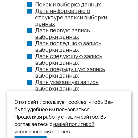
Поиск и выборка данных
Дать информацию о
структуре записи выборки
данных
Дать первую запись
выборки данных
Дать последнюю запись
выборки данных
Дать следующую запись
выборки данных
Дать предыдущую запись
выборки данных
Дать указанную запись
выборки данных
Дать группу записей
выборки данных
Этот сайт использует cookies, чтобы Вам
Пакетное добавление
было удобнее им пользоваться.
данных
Продолжая работу с нашим сайтом, Вы
Выполнение SQL-запроса
соглашаетесь с
нашей политикой
использования cookies
.