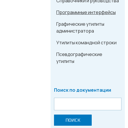
Справочники и руководства
Программные интерфейсы
Графические утилиты
администратора
Утилиты командной строки
Псевдографические
утилиты
Поиск по документации
ПОИСК