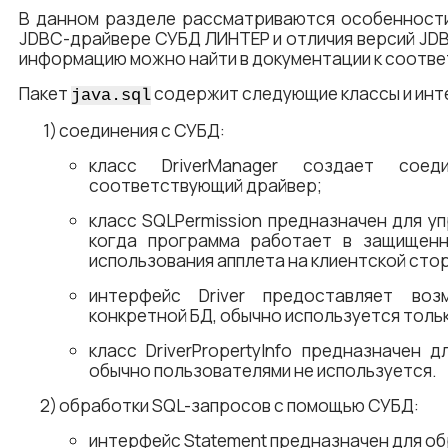
В данном разделе рассматриваются особенности
JDBC-драйвере СУБД ЛИНТЕР и отличия версий JD
информацию можно найти в документации к соотве
Пакет
содержит следующие классы и инт
java.sql
соединения с СУБД:
класс DriverManager создает сое
соответствующий драйвер;
класс SQLPermission предназначен для уп
когда программа работает в защищенн
использования апплета на клиентской сто
интерфейс Driver предоставляет во
конкретной БД, обычно используется тольк
класс DriverPropertyInfo предназначен 
обычно пользователями не используется.
обработки SQL-запросов с помощью СУБД:
интерфейс Statement предназначен для о