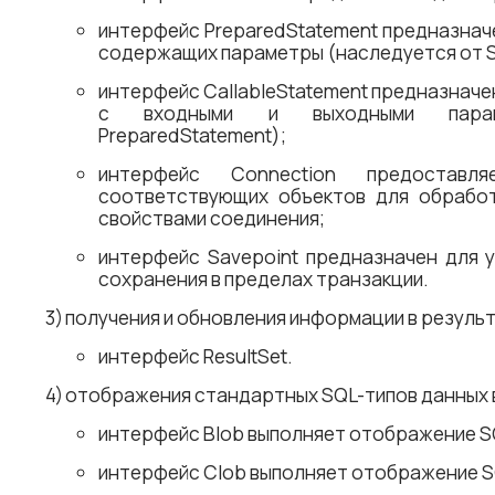
интерфейс PreparedStatement предназнач
содержащих параметры (наследуется от S
интерфейс CallableStatement предназначе
с входными и выходными парам
PreparedStatement);
интерфейс Connection предостав
соответствующих объектов для обработ
свойствами соединения;
интерфейс Savepoint предназначен для 
сохранения в пределах транзакции.
получения и обновления информации в резуль
интерфейс ResultSet.
отображения стандартных SQL-типов данных в
интерфейс Blob выполняет отображение S
интерфейс Clob выполняет отображение S