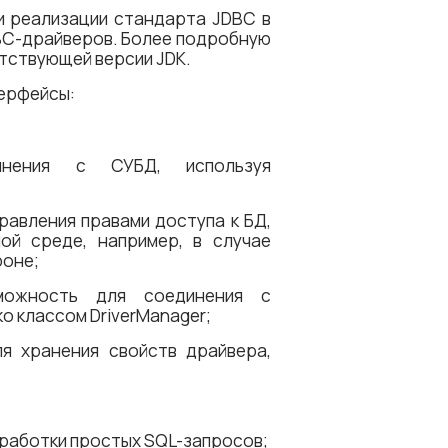
 реализации стандарта JDBC в
BC-драйверов. Более подробную
тствующей версии JDK.
ерфейсы:
динения с СУБД, используя
равления правами доступа к БД,
ой среде, например, в случае
роне;
зможность для соединения с
о классом DriverManager;
для хранения свойств драйвера,
бработки простых SQL-запросов;