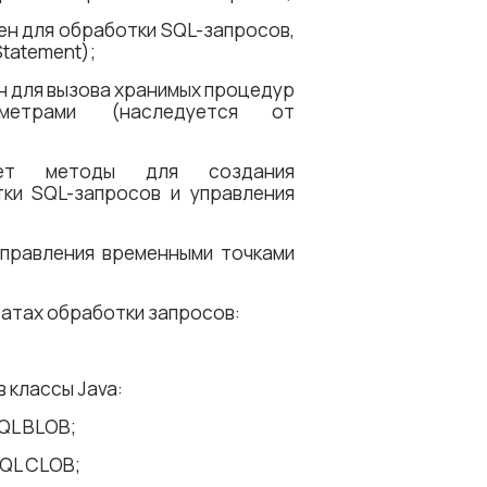
ен для обработки SQL-запросов,
tatement);
н для вызова хранимых процедур
етрами (наследуется от
ляет методы для создания
ки SQL-запросов и управления
управления временными точками
татах обработки запросов:
 классы Java:
QL BLOB;
QL CLOB;