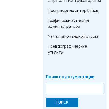
Справочники и руководства
Программные интерфейсы
Графические утилиты
администратора
Утилиты командной строки
Псевдографические
утилиты
Поиск по документации
ПОИСК