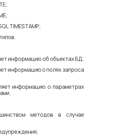
TE;
ME;
SQL TIMESTAMP;
типов.
ет информацию об объектах БД;
яет информацию о полях запроса
ляет информацию о параметрах
ами.
ьшинством методов в случае
редупреждения;