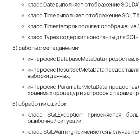
класс Date выполняет отображение SQL DA
класс Time выполняет отображение SQL TI
класс Timestamp выполняет отображение 
класс Types содержит константы для SQL-
работы с метаданными:
интерфейс DatabaseMetaData предоставля
интерфейс ResultSetMetaData предоставл
выборки данных;
интерфейс ParameterMetaData предостав
хранимых процедур и запросов с параметр
обработки ошибок:
класс SQLException применяется бол
ошибочной ситуации;
класс SQLWarning применяется в случае п