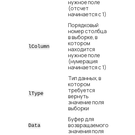
нужное поле
(отсчет
начинается с 1)
Порядковый
номер столбца
в выборке, в
котором
lColumn
находится
нужное поле
(нумерация
начинается с 1)
Тип данных, в
котором
требуется
lType
вернуть
значение поля
выборки
Буфер для
возвращаемого
Data
значения поля