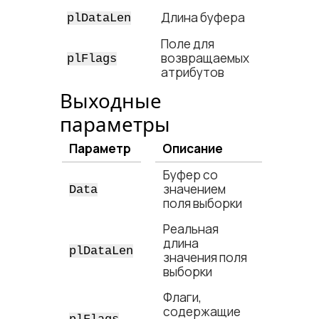
Длина буфера
plDataLen
Поле для
возвращаемых
plFlags
атрибутов
Выходные
параметры
Параметр
Описание
Буфер со
значением
Data
поля выборки
Реальная
длина
plDataLen
значения поля
выборки
Флаги,
содержащие