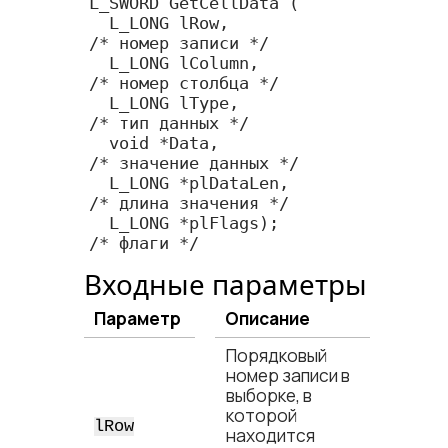
L_SWORD GetCellData (

  L_LONG lRow,              
/* номер записи */

  L_LONG lColumn,           
/* номер столбца */

  L_LONG lType,             
/* тип данных */

  void *Data,               
/* значение данных */

  L_LONG *plDataLen,        
/* длина значения */

  L_LONG *plFlags);         
/* флаги */
Входные параметры
Параметр
Описание
Порядковый
номер записи в
выборке, в
которой
lRow
находится