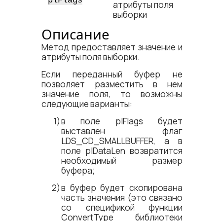
plFlags
атрибуты поля
выборки
Описание
Метод предоставляет значение и
атрибуты поля выборки.
Если переданный буфер не
позволяет разместить в нем
значение поля, то возможны
следующие варианты:
в поле plFlags будет
выставлен флаг
LDS_CD_SMALLBUFFER, а в
поле plDataLen возвратится
необходимый размер
буфера;
в буфер будет скопирована
часть значения (это связано
со спецификой функции
ConvertType библиотеки