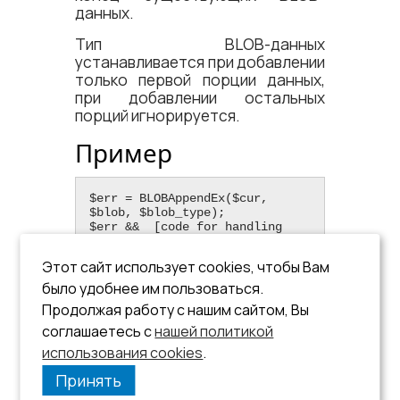
данных.
Тип BLOB-данных
устанавливается при добавлении
только первой порции данных,
при добавлении остальных
порций игнорируется.
Пример
$err = BLOBAppendEx($cur, 
$blob, $blob_type);

$err &&  [code for handling 
error]
Этот сайт использует cookies, чтобы Вам
См. также функции:
было удобнее им пользоваться.
Продолжая работу с нашим сайтом, Вы
,
,
BLOBAppend
BLOBClear
,
,
соглашаетесь с
нашей политикой
BLOBGetSize
BLOBGetData
.
использования cookies
.
BLOBAddEx
Принять