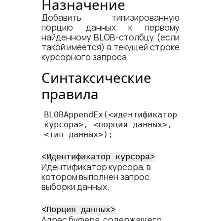
Назначение
Добавить типизированную
порцию данных к первому
найденному BLOB-столбцу (если
такой имеется) в текущей строке
курсорного запроса.
Синтаксические
правила
BLOBAppendEx(<​идентификатор 
курсора​>, <​порция данных​>, 
<​тип данных​>);
<​Идентификатор курсора​>
Идентификатор курсора, в
котором выполнен запрос
выборки данных.
<​Порция данных​>
Адрес буфера, содержащего