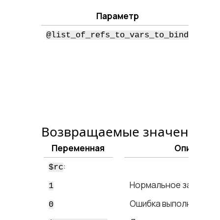
Параметр
Сп
@list_of_refs_to_vars_to_bind
п
в 
б
з
зн
с
в
д
Возвращаемые значения
Переменная
Описание
:
$rc
Нормальное заверше
1
Ошибка выполнения м
0