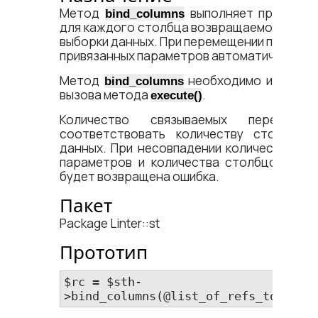
Метод
выполняет привязку 
bind_columns
для каждого столбца возвращаемой SELE
выборки данных. При перемещении по выбор
привязанных параметров автоматически из
Метод
необходимо использо
bind_columns
вызова метода
.
execute()
Количество связываемых переменн
соответствовать количеству столбцов
данных. При несовпадении количества пр
параметров и количества столбцов выб
будет возвращена ошибка.
Пакет
Package Linter::st
Прототип
$rc = $sth-​
>bind_columns(@list_of_refs_to_vars