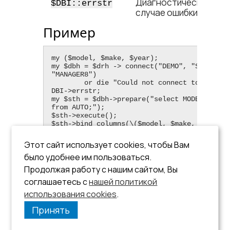
Диагностическое соо
$DBI::errstr
случае ошибки)
Пример
my ($model, $make, $year);

my $dbh = $drh -​> connect("DEMO", "SYSTEM", 
"MANAGER8")

        or die "Could not connect to database: " . 
DBI-​>errstr;

my $sth = $dbh-​>prepare("select MODEL, MAKE,
from AUTO;");

$sth-​>execute();

$sth-​>bind_columns(\($model, $make, $year));
while ($sth-​>fetch)

{

Этот сайт использует cookies, чтобы Вам
    print("MODEL = $model\n");

было удобнее им пользоваться.
    print("MAKE = $make\n");

    print("YEAR = $year\n");

Продолжая работу с нашим сайтом, Вы
}

соглашаетесь с
нашей политикой
$sth-​>finish();

$dbh-​>disconnect();
использования cookies
.
Принять