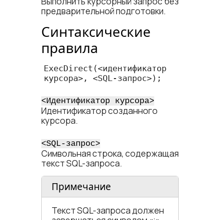
Выполнить курсорный запрос без
предварительной подготовки.
Синтаксические
правила
ExecDirect(<​идентификатор 
курсора​>, <​SQL-запрос​>);
<​Идентификатор курсора​>
Идентификатор созданного
курсора.
<​SQL-запрос​>
Символьная строка, содержащая
текст SQL-запроса.
Примечание
Текст SQL-запроса должен