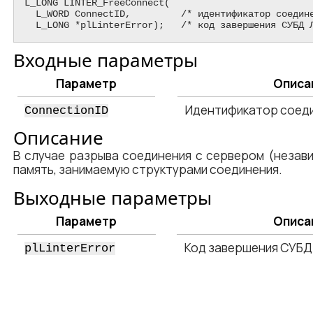
L_LONG LINTER_FreeConnect(

  L_WORD ConnectID,         /* идентификатор соединения */

  L_LONG *plLinterError);   /* код завершения СУБД 
Входные параметры
Параметр
Описа
Идентификатор соед
ConnectionID
Описание
В случае разрыва соединения с сервером (незав
память, занимаемую структурами соединения.
Выходные параметры
Параметр
Описа
Код завершения СУБД
plLinterError