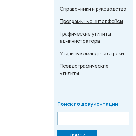
Справочники и руководства
Программные интерфейсы
Графические утилиты
администратора
Утилиты командной строки
Псевдографические
утилиты
Поиск по документации
ПОИСК