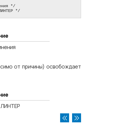
ЛИНТЕР */
ние
инения
исимо от причины) освобождает
ние
 ЛИНТЕР