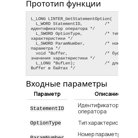
Прототип функции
L_LONG LINTER_GetStatementOption(

  L_WORD StatementID,         /* 
идентификатор оператора */

  L_SWORD OptionType,         /* тип 
характеристики */

  L_SWORD ParamNumber,        /* номер 
параметра */

  void *Buffer,               /* буфер 
значения характеристики */

  L_LONG *BufLen);            /* длина 
Buffer в байтах */
Входные параметры
Параметр
Описание
Идентификатор
StatementID
оператора
Тип характеристики
OptionType
Номер параметра (для
ParamNumber