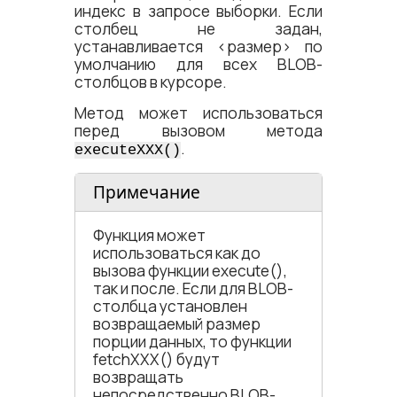
индекс в запросе выборки. Если
столбец не задан,
устанавливается <​размер​> по
умолчанию для всех BLOB-
столбцов в курсоре.
Метод может использоваться
перед вызовом метода
.
executeXXX()
Примечание
Функция может
использоваться как до
вызова функции execute(),
так и после. Если для BLOB-
столбца установлен
возвращаемый размер
порции данных, то функции
fetchXXX() будут
возвращать
непосредственно BLOB-