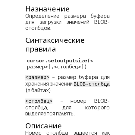
Назначение
Определение размера буфера
для загрузки значений BLOB-
столбцов.
Синтаксические
правила
cursor.setoutputsize
(<​
размер​>[,<​столбец​>])
– размер буфера для
<​размер​>
хранения значений
BLOB-столбца
(в байтах).
– номер BLOB-
<​столбец​>
столбца, для которого
выделяется память.
Описание
Номер столбца задается как