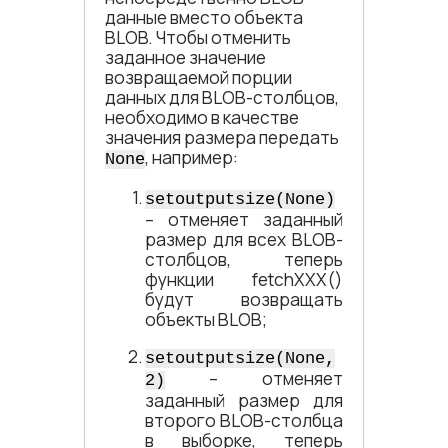
данные вместо объекта
BLOB. Чтобы отменить
заданное значение
возвращаемой порции
данных для BLOB-столбцов,
необходимо в качестве
значения размера передать
, например:
None
setoutputsize(None)
– отменяет заданный
размер для всех BLOB-
столбцов, теперь
функции fetchXXX()
будут возвращать
объекты BLOB;
setoutputsize(None,
– отменяет
2)
заданный размер для
второго BLOB-столбца
в выборке, теперь