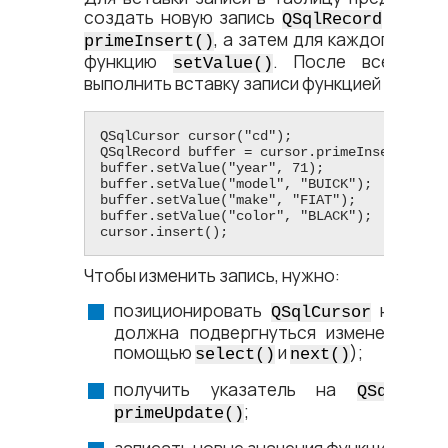
создать новую запись
с помо
QSqlRecord
, а затем для каждого из п
primeInsert()
функцию
. После всего э
setValue()
выполнить вставку записи функцией
insert
QSqlCursor cursor("cd");

QSqlRecord buffer = cursor.primeInsert();

buffer.setValue("year", 71);

buffer.setValue("model", "BUICK");

buffer.setValue("make", "FIAT");

buffer.setValue("color", "BLACK");

cursor.insert();
Чтобы изменить запись, нужно:
позиционировать
на запи
QSqlCursor
должна подвергнуться изменениям (
помощью
и
);
select()
next()
получить указатель на
QSqlRecor
;
primeUpdate()