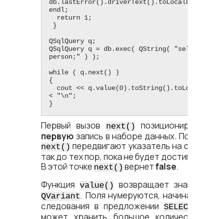
db.lastError().driverText().toLocal8Bit().data
endl;

  return 1;

 }

QSqlQuery q;

QSqlQuery q = db.exec( QString( "select name
person;" ) );

while ( q.next() )

{

  cout <​<​ q.value(0).toString().toLocal8Bit().data() <​
<​ "\n";

}
Первый вызов
позиционирует
next()
QS
первую
запись в наборе данных. Последу
передвигают указатель на следующ
next()
так до тех пор, пока не будет достигнут ко
В этой точке
вернет
false
.
next()
Функция
возвращает значение п
value()
. Поля нумеруются, начиная с 0, 
QVariant
следования в предложении
. Кла
SELECT
может хранить большое количество ти