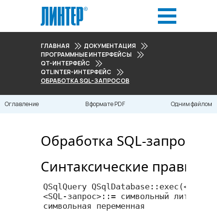
ГЛАВНАЯ
ДОКУМЕНТАЦИЯ
ПРОГРАММНЫЕ ИНТЕРФЕЙСЫ
QT-ИНТЕРФЕЙС
QTLINTER-ИНТЕРФЕЙС
ОБРАБОТКА SQL-ЗАПРОСОВ
Оглавление
В формате PDF
Одним файлом
Обработка SQL-запросов
Синтаксические правила
QSqlQuery QSqlDatabase::exec(<​SQL-зап
<​SQL-запрос​>::= символьный литерал и
символьная переменная