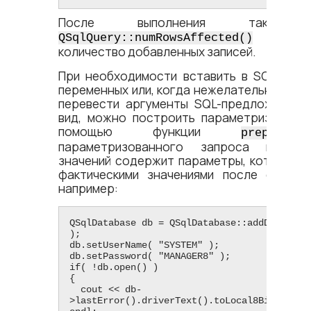
После выполнения такого 
возв
QSqlQuery::numRowsAffected()
количество добавленных записей.
При необходимости вставить в SQL-запр
переменных или, когда нежелательно, или
перевести аргументы SQL-предложения 
вид, можно построить параметризованн
помощью функции
prepare()
параметризованного запроса вмест
значений содержит параметры, которые 
фактическими значениями после создан
например:
QSqlDatabase db = QSqlDatabase::addDatabase(
);

db.setUserName( "SYSTEM" );

db.setPassword( "MANAGER8" );

if( !db.open() )

{

  cout <​<​ db-​
>lastError().driverText().toLocal8Bit().data()