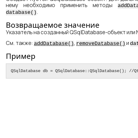
нему необходимо применить методы
addDat
.
database()
Возвращаемое значение
Указатель на созданный QSqlDatabase-объект или 
См. также:
,
и
addDatabase()
removeDatabase()
da
Пример
QSqlDatabase db = QSqlDatabase::QSqlDatabase(); //Q