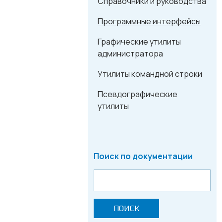
Справочники и руководства
Программные интерфейсы
Графические утилиты
администратора
Утилиты командной строки
Псевдографические
утилиты
Поиск по документации
ПОИСК