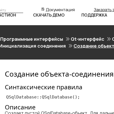
Документация
Заказать 
БАСТИОН
СКАЧАТЬ ДЕМО
ПОДДЕРЖКА
Программные интерфейсы
Qt-интерфейс
Инициализация соединения
Создание объек
Создание объекта-соединения
Синтаксические правила
QSqlDatabase::QSqlDatabase();
Описание
Создает пустой QSqlDatabase-объект. Для дальн