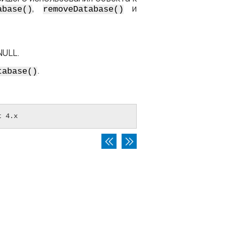
,
и
abase()
removeDatabase()
NULL.
.
tabase()
t 4.x