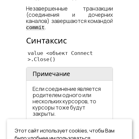
Незавершенные транзакции
(соединения и дочерних
каналов) завершаются командой
.
commit
Синтаксис
value <​объект Connect​
>.Close()   
Примечание
Если соединение является
родителем одного или
нескольких курсоров, то
курсоры тоже будут
закрыты.
Пример
Этот сайт использует cookies, чтобы Вам
было удобнее им пользоваться.