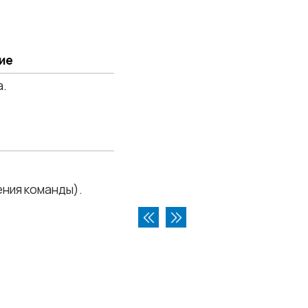
ие
а.
ения команды).