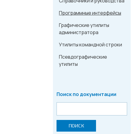
Справочники и руководства
Программные интерфейсы
Графические утилиты
администратора
Утилиты командной строки
Псевдографические
утилиты
Поиск по документации
ПОИСК