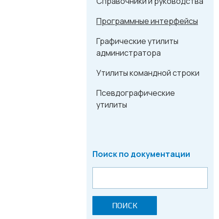
Справочники и руководства
Программные интерфейсы
Графические утилиты
администратора
Утилиты командной строки
Псевдографические
утилиты
Поиск по документации
ПОИСК