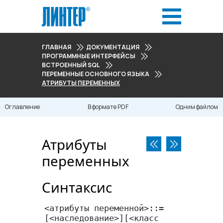
ГЛАВНАЯ
ДОКУМЕНТАЦИЯ
ПРОГРАММНЫЕ ИНТЕРФЕЙСЫ
ВСТРОЕННЫЙ SQL
ПЕРЕМЕННЫЕ ОСНОВНОГО ЯЗЫКА
АТРИБУТЫ ПЕРЕМЕННЫХ
Оглавление
В формате PDF
Одним файлом
Атрибуты
переменных
Синтаксис
<​атрибуты переменной​>::=

[<​наследование​>][<​класс 