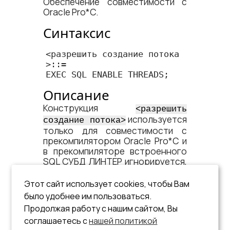
Обеспечение совместимости с
Oracle Pro*C.
Синтаксис
<​разрешить создание потока​
>::=

EXEC SQL ENABLE THREADS;
Описание
Конструкция
<​разрешить
используется
создание потока​>
только для совместимости с
прекомпилятором Oracle Pro*C и
в прекомпиляторе встроенного
SQL СУБД ЛИНТЕР игнорируется,
однако, если она включается в
текст программы, то должна
Этот сайт использует cookies, чтобы Вам
быть первым исполняемым SQL-
было удобнее им пользоваться.
оператором в многопоточном
Продолжая работу с нашим сайтом, Вы
приложении (не в потоках) и
соглашаетесь с
нашей политикой
вызываться перед вызовом