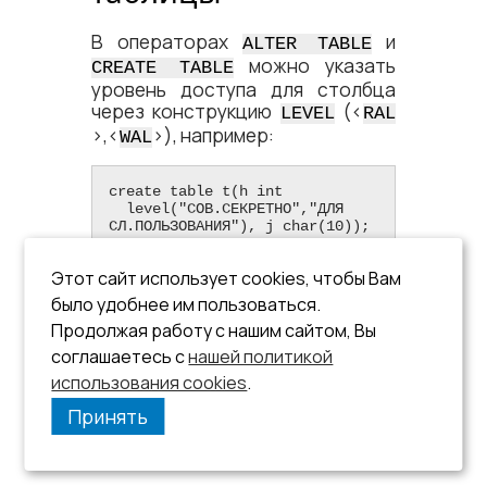
В операторах
и
ALTER TABLE
можно указать
CREATE TABLE
уровень доступа для столбца
через конструкцию
(<​
LEVEL
RAL
>,<​
​>), например:
WAL
create table t(h int

  level("СОВ.СЕКРЕТНО","ДЛЯ 
СЛ.ПОЛЬЗОВАНИЯ"), j char(10));
Если для таблицы заданы уровни
Этот сайт использует cookies, чтобы Вам
мандатного доступа, а для каких-
было удобнее им пользоваться.
то ее столбцов не заданы, то
Продолжая работу с нашим сайтом, Вы
уровни мандатного доступа
соглашаетесь с
нашей политикой
таких столбцов берутся равными
уровням доступа таблицы.
использования cookies
.
Принять