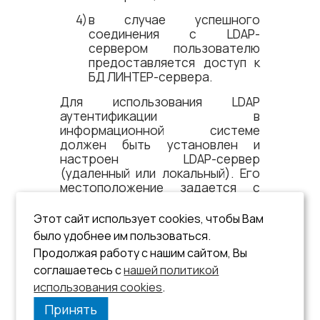
в случае успешного
соединения с LDAP-
сервером пользователю
предоставляется доступ к
БД ЛИНТЕР-сервера.
Для использования LDAP
аутентификации в
информационной системе
должен быть установлен и
настроен LDAP-сервер
(удаленный или локальный). Его
местоположение задается с
помощью специальной
переменной окружения
Этот сайт использует cookies, чтобы Вам
СУБД ЛИНТЕР
(см. документ
было удобнее им пользоваться.
«Запуск и останов СУБД ЛИНТЕР в
Продолжая работу с нашим сайтом, Вы
среде ОС Windows»
и
«Запуск и
соглашаетесь с
нашей политикой
останов СУБД ЛИНТЕР в среде
ОС Linux»
).
использования cookies
.
Принять