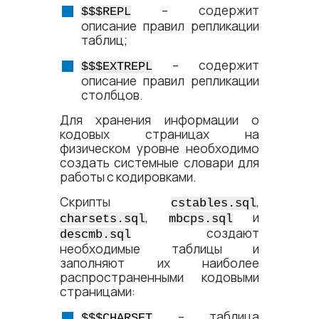
– содержит
$$$REPL
описание правил репликации
таблиц;
– содержит
$$$EXTREPL
описание правил репликации
столбцов.
Для хранения информации о
кодовых страницах на
физическом уровне необходимо
создать системные словари для
работы с кодировками.
Скрипты
,
cstables.sql
,
и
charsets.sql
mbcps.sql
создают
descmb.sql
необходимые таблицы и
заполняют их наиболее
распространенными кодовыми
страницами:
– таблица
$$$CHARSET