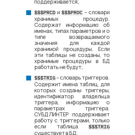
поддерживается;
и
– словари
$$$PRCD
$$$PROC
хранимых процедур.
Содержат информацию об
именах, типах параметров и о
типе возвращаемого
значения для каждой
хранимой процедуры. Если
эти таблицы не созданы, то
хранимые процедуры в БД
работать не будут;
– словарь триггеров.
$$$TRIG
Содержит имена таблиц, для
которых созданы триггеры,
идентификатор владельца
триггера, информацию о
параметрах триггера.
СУБД ЛИНТЕР
поддерживает
работу с триггерами, только
если таблица
$$$TRIG
существует в БД;