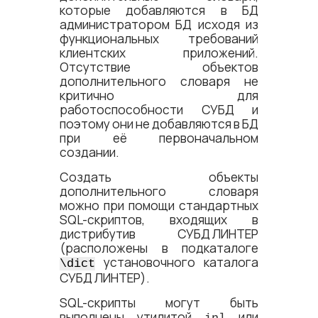
которые добавляются в БД
администратором БД исходя из
функциональных требований
клиентских приложений.
Отсутствие объектов
дополнительного словаря не
критично для
работоспособности СУБД и
поэтому они не добавляются в БД
при её первоначальном
создании.
Создать объекты
дополнительного словаря
можно при помощи стандартных
SQL-скриптов, входящих в
дистрибутив
СУБД ЛИНТЕР
(расположены в подкаталоге
установочного каталога
\dict
СУБД ЛИНТЕР)
.
SQL-скрипты могут быть
выполнены утилитой
или