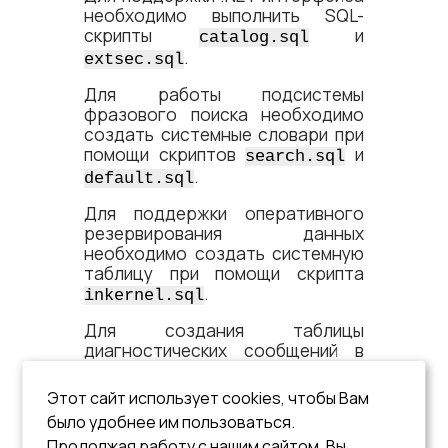
необходимо выполнить SQL-
скрипты
и
catalog.sql
.
extsec.sql
Для работы подсистемы
фразового поиска необходимо
создать системные словари при
помощи скриптов
и
search.sql
.
default.sql
Для поддержки оперативного
резервирования данных
необходимо создать системную
таблицу при помощи скрипта
.
inkernel.sql
Для создания таблицы
диагностических сообщений в
соответствии с выбранным
языком интерфейса
Этот сайт использует cookies, чтобы Вам
СУБД ЛИНТЕР
необходимо
было удобнее им пользоваться.
выполнить SQL-скрипт
Продолжая работу с нашим сайтом, Вы