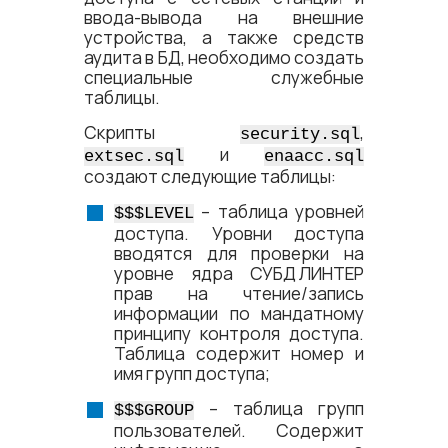
ввода-вывода на внешние
устройства, а также средств
аудита в БД, необходимо создать
специальные служебные
таблицы.
Скрипты
,
security.sql
и
extsec.sql
enaacc.sql
создают следующие таблицы:
– таблица уровней
$$$LEVEL
доступа. Уровни доступа
вводятся для проверки на
уровне ядра
СУБД ЛИНТЕР
прав на чтение/запись
информации по мандатному
принципу контроля доступа.
Таблица содержит номер и
имя групп доступа;
– таблица групп
$$$GROUP
пользователей. Содержит