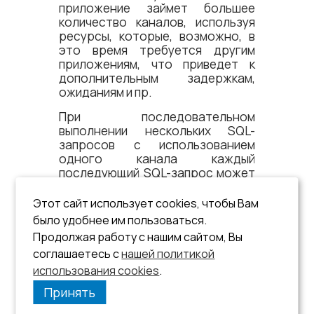
приложение займет большее
количество каналов, используя
ресурсы, которые, возможно, в
это время требуется другим
приложениям, что приведет к
дополнительным задержкам,
ожиданиям и пр.
При последовательном
выполнении нескольких SQL-
запросов с использованием
одного канала каждый
последующий SQL-запрос может
посылать данные по тому же
каналу, не дожидаясь получения
Этот сайт использует cookies, чтобы Вам
всех данных предыдущего SQL-
было удобнее им пользоваться.
запроса (если полученной
Продолжая работу с нашим сайтом, Вы
частично информации
соглашаетесь с
нашей политикой
достаточно для формирования
использования cookies
очередного SQL-запроса).
.
Принять