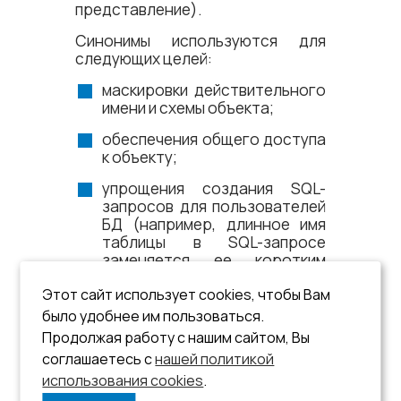
представление).
Синонимы используются для
следующих целей:
маскировки действительного
имени и схемы объекта;
обеспечения общего доступа
к объекту;
упрощения создания SQL-
запросов для пользователей
БД (например, длинное имя
таблицы в SQL-запросе
заменяется ее коротким
синонимом).
Этот сайт использует cookies, чтобы Вам
Синоним может быть общим или
было удобнее им пользоваться.
личным. Каждый пользователь БД
Продолжая работу с нашим сайтом, Вы
может создать личный синоним.
соглашаетесь с
нашей политикой
Администраторы БД создают
использования cookies
общие синонимы.
.