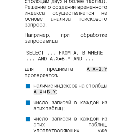
столбцам двух и более таблиц).
Решение о создании временного
индекса осуществляется на
основе анализа поискового
запроса.
Например, при обработке
запроса вида
SELECT ... FROM A, B WHERE 
... AND A.X=B.Y AND ...
для предиката
A.X=B.Y
проверяется:
наличие индексов на столбцы
и
;
A.X
B.Y
число записей в каждой из
этих таблиц;
число записей в каждой из
этих таблиц,
удовлетворяющих уже