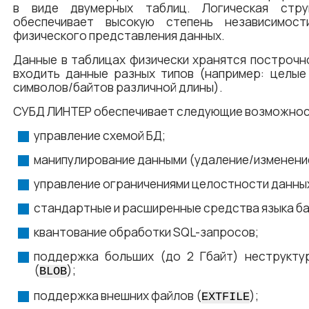
в виде двумерных таблиц. Логическая стру
обеспечивает высокую степень независимост
физического представления данных.
Данные в таблицах физически хранятся построчно
входить данные разных типов (например: целые
символов/байтов различной длины).
СУБД ЛИНТЕР
обеспечивает следующие возможнос
управление схемой БД;
манипулирование данными (удаление/изменени
управление ограничениями целостности данны
стандартные и расширенные средства языка ба
квантование обработки SQL-запросов;
поддержка больших (до 2 Гбайт) неструкту
(
);
BLOB
поддержка внешних файлов (
);
EXTFILE