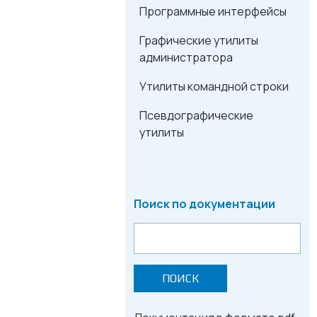
Программные интерфейсы
Графические утилиты
администратора
Утилиты командной строки
Псевдографические
утилиты
Поиск по документации
ПОИСК