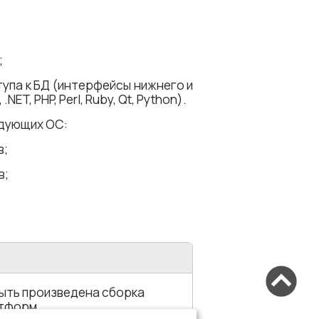
;
упа к БД (интерфейсы нижнего и
ET, PHP, Perl, Ruby, Qt, Python).
дующих ОС:
в;
в;
ыть произведена сборка
атформ.