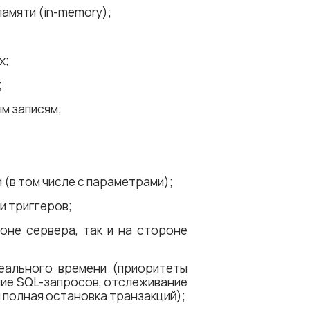
памяти (in-memory);
х;
;
м записям;
(в том числе с параметрами);
и триггеров;
оне сервера, так и на стороне
еального времени (приоритеты
ние SQL-запросов, отслеживание
 полная остановка транзакций);