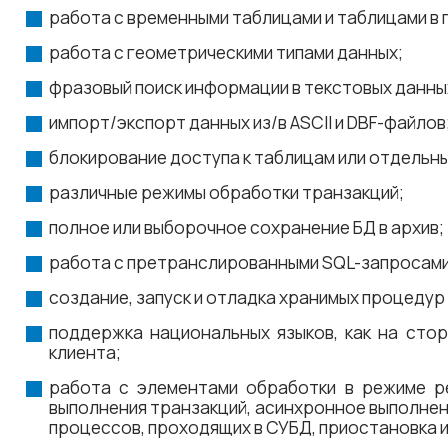
работа с временными таблицами и таблицами в 
работа с геометрическими типами данных;
фразовый поиск информации в текстовых данны
импорт/экспорт данных из/в ASCII и DBF-файлов
блокирование доступа к таблицам или отдельны
различные режимы обработки транзакций;
полное или выборочное сохранение БД в архив;
работа с претранслированными SQL-запросами 
создание, запуск и отладка хранимых процедур 
поддержка национальных языков, как на стор
клиента;
работа с элементами обработки в режиме р
выполнения транзакций, асинхронное выполне
процессов, проходящих в СУБД, приостановка и