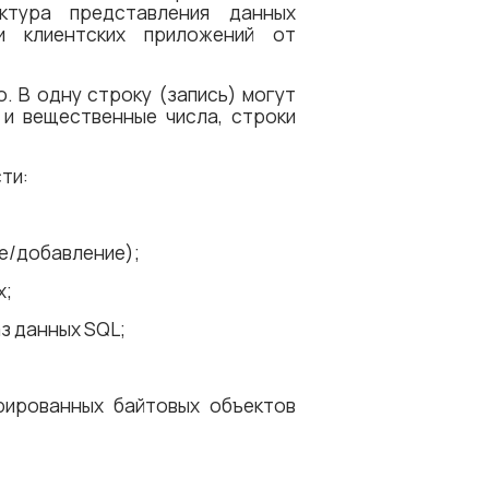
ктура представления данных
и клиентских приложений от
. В одну строку (запись) могут
 и вещественные числа, строки
ти:
е/добавление);
х;
з данных SQL;
рированных байтовых объектов