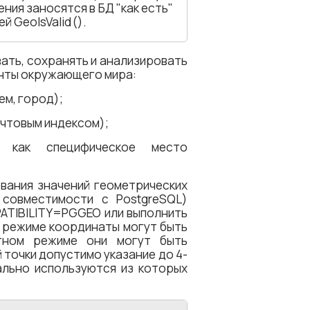
ния заносятся в БД "как есть"
й GeoIsValid().
ать, сохранять и анализировать
нты окружающего мира:
ем, город);
очтовым индексом);
к, как специфическое место
вания значений геометрических
 совместимости с PostgreSQL)
ATIBILITY=PGGEO или выполнить
м режиме координаты могут быть
тном режиме они могут быть
 точки допустимо указание до 4-
ально используются из которых