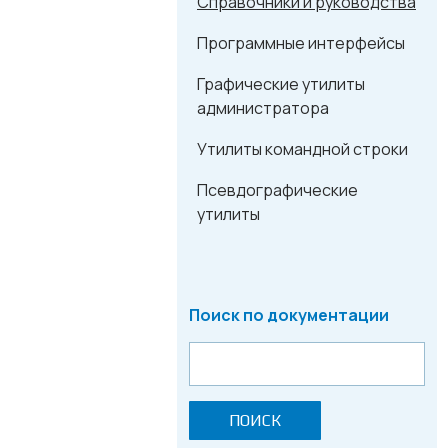
Справочники и руководства
Программные интерфейсы
Графические утилиты
администратора
Утилиты командной строки
Псевдографические
утилиты
Поиск по документации
ПОИСК