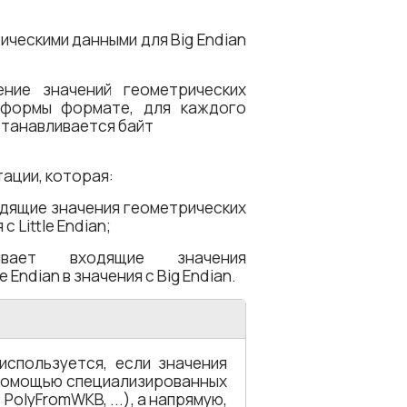
ческими данными для Big Endian
ние значений геометрических
тформы формате, для каждого
станавливается байт
ации, которая:
одящие значения геометрических
с Little Endian;
ывает входящие значения
 Endian в значения с Big Endian.
используется, если значения
с помощью специализированных
olyFromWKB, ...), а напрямую,