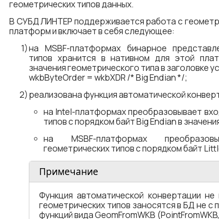
геометрических типов данных.
В СУБД ЛИНТЕР поддерживается работа с геометри
платформ и включает в себя следующее:
на MSBF-платформах бинарное представле
типов хранится в нативном для этой пла
значения геометрического типа в заголовке у
wkbByteOrder = wkbXDR /* Big Endian */;
реализована функция автоматической конверт
на Intel-платформах преобразовывает вх
типов с порядком байт Big Endian в значения 
на MSBF-платформах преобразов
геометрических типов с порядком байт Little
Примечание
Функция автоматической конвертации не 
геометрических типов заносятся в БД не 
функций вида GeomFromWKB (PointFromWKB, P