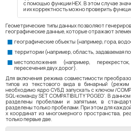
с помощью функции HEX. В этом случае значе
и их корректность можно проверить функцие
Геометрические типы данных позволяют генериров
географические данные, которые отражают элеме
географические объекты (например, гора, водо
территории (например, область, задаваемая п
местоположения (например, перекресто
пересечения двух дорог).
Для включения режима совместимости преобразо
типов из текстового вида в бинарный (режим
необходимо ядро СУБД запускать с ключом /COMP
SQL-команду SET COMPATIBILITY 'PGGEO'. В данно
разделены пробелами и запятыми, в стандар
разделены только пробелами. При этом для каждой
х координат из многомерного пространства, ре
только первые две.